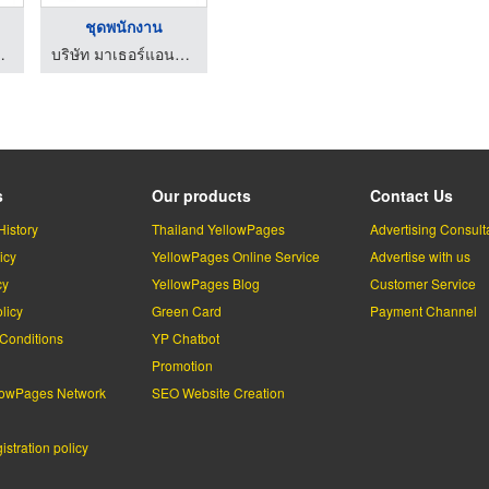
ชุดพนักงาน
เซ็น จำกัด
บริษัท มาเธอร์แอนด์เซ็น จำกัด
s
Our products
Contact Us
History
Thailand YellowPages
Advertising Consult
icy
YellowPages Online Service
Advertise with us
cy
YellowPages Blog
Customer Service
licy
Green Card
Payment Channel
Conditions
YP Chatbot
l
Promotion
lowPages Network
SEO Website Creation
stration policy