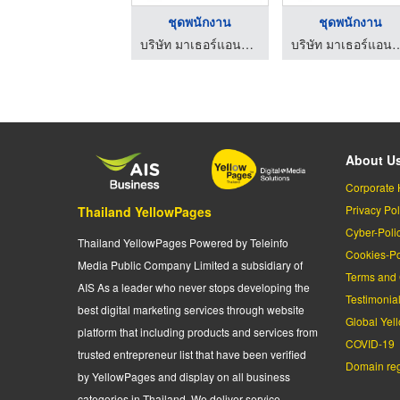
ชุดพนักงาน
ชุดพนักงาน
บริษัท มาเธอร์แอนด์เซ็น จำกัด
บริษัท มาเธอร์แอนด์
About U
Corporate 
Privacy Pol
Thailand YellowPages
Cyber-Poli
Thailand YellowPages Powered by Teleinfo
Cookies-Po
Media Public Company Limited a subsidiary of
Terms and 
AIS As a leader who never stops developing the
Testimonia
best digital marketing services through website
Global Yel
platform that including products and services from
COVID-19
trusted entrepreneur list that have been verified
Domain regi
by YellowPages and display on all business
categories in Thailand. We deliver service