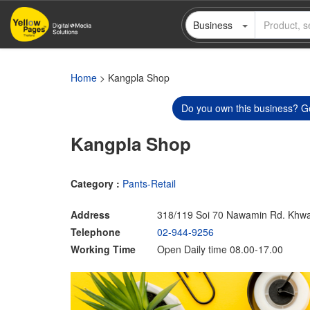
Skip
Business
to
main
content
Home
> Kangpla Shop
Do you own this business? Ge
Kangpla Shop
Category :
Pants-Retail
Address
318/119 Soi 70 Nawamin Rd. Khw
Telephone
02-944-9256
Working Time
Open Daily time 08.00-17.00