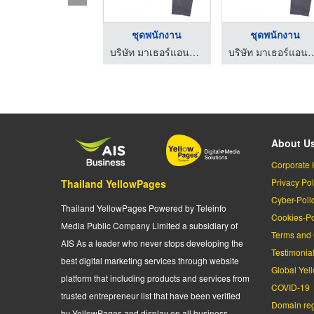
ชุดพนักงาน
ชุดพนักงาน
บริษัท มาเธอร์แอนด์เซ็น จำกัด
บริษัท มาเธอร์แอนด์
About U
Corporate 
Privacy Pol
Thailand YellowPages
Cyber-Poli
Thailand YellowPages Powered by Teleinfo
Cookies-Po
Media Public Company Limited a subsidiary of
Terms and 
AIS As a leader who never stops developing the
Testimonia
best digital marketing services through website
Global Yel
platform that including products and services from
COVID-19
trusted entrepreneur list that have been verified
Domain regi
by YellowPages and display on all business