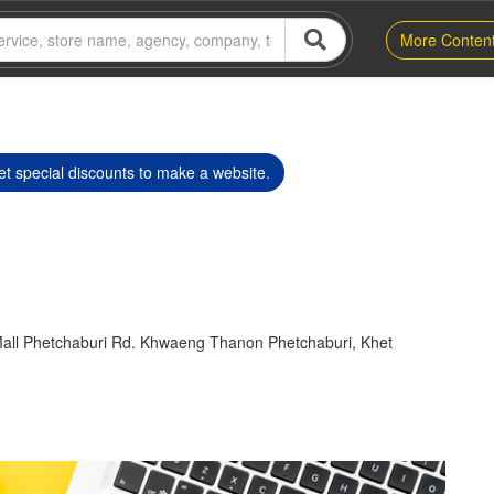
More Conten
t special discounts to make a website.
all Phetchaburi Rd. Khwaeng Thanon Phetchaburi, Khet