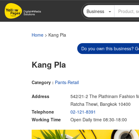
Skip
Business
to
main
content
Home
> Kang Pla
Do you own this business? Ge
Kang Pla
Category :
Pants-Retail
Address
542/21-2 The Plathinam Fashion M
Ratcha Thewi, Bangkok 10400
Telephone
02-121-8391
Working Time
Open Daily time 08:30-18:00