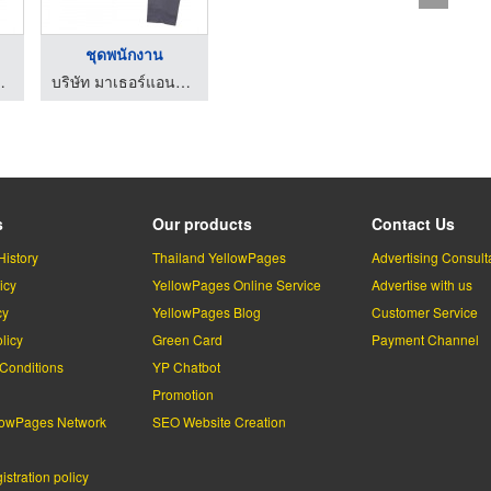
ชุดพนักงาน
เซ็น จำกัด
บริษัท มาเธอร์แอนด์เซ็น จำกัด
s
Our products
Contact Us
History
Thailand YellowPages
Advertising Consult
icy
YellowPages Online Service
Advertise with us
cy
YellowPages Blog
Customer Service
licy
Green Card
Payment Channel
Conditions
YP Chatbot
l
Promotion
lowPages Network
SEO Website Creation
stration policy