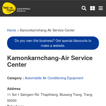
Skip
to
main
content
Home
> Kamonkarnchang-Air Service Center
Do you own this business? Get special discounts to
make a website.
Kamonkarnchang-Air Service
Center
Category :
Automobile Air Conditioning Equipment
Address
11 Soi 1 Saingam Rd. Thapthiang, Mueang Trang, Trang
92000