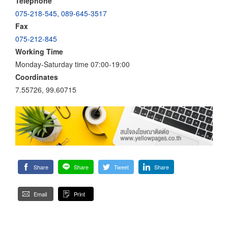
Telephone
075-218-545
,
089-645-3517
Fax
075-212-845
Working Time
Monday-Saturday time 07:00-19:00
Coordinates
7.55726, 99.60715
Share
Share
Tweet
Share
Email
Print