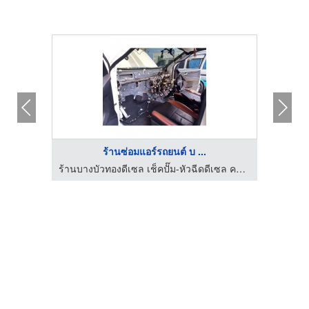
ร้านซ่อมแอร์รถยนต์ บ ...
ร้านซ่อมแอร์รถยนต์ สมุทรปราการ - วาณิชอนันต์
ร้านบางบัวทองดีเซล เช็คปั๊ม-หัวฉีดดีเซล คอมมอนเรล ซ่อมแอร์รถยนต์