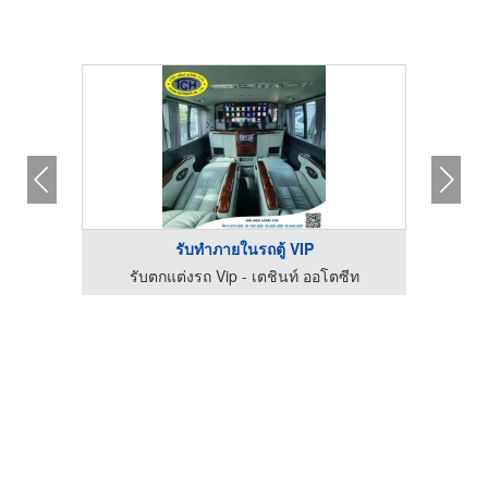
รับทำภายในรถตู้ VIP
ีท
รับตกแต่งรถ Vip - เตชินท์ ออโตซีท
ร