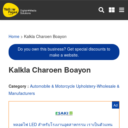
Skip
to
main
content
Home
> Kalkla Charoen Boayon
Do you own this business? Get special discounts to
make a website.
Kalkla Charoen Boayon
Category :
Automobile & Motorcycle Upholstery-Wholesale &
Manufacturers
Ad
หลอดไฟ LED สำหรับโรงงานอุตสาหกรรม เราเป็นตัวแทน