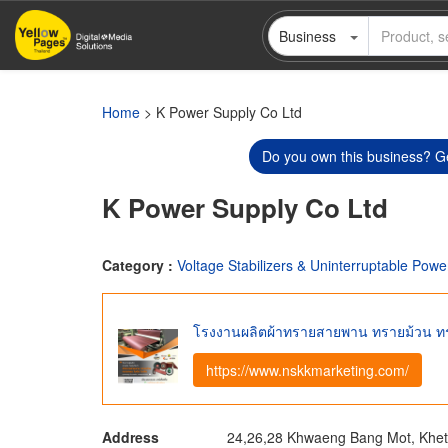
Skip
Business
to
main
content
Home
> K Power Supply Co Ltd
Do you own this business? Ge
K Power Supply Co Ltd
Category :
Voltage Stabilizers & Uninterruptable Powe
โรงงานผลิตผ้าทรายสายพาน ทรายม้วน 
https://www.nskkmarketing.com/
Address
24,26,28 Khwaeng Bang Mot, Khe