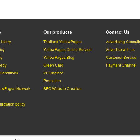
s
Our products
Contact Us
History
Thailand YellowPages
Advertising Consult
icy
YellowPages Online Service
Advertise with us
cy
YellowPages Blog
Customer Service
licy
Green Card
Payment Channel
Conditions
YP Chatbot
l
Promotion
lowPages Network
SEO Website Creation
stration policy