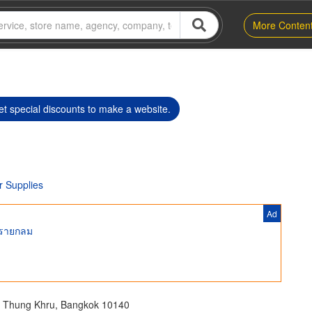
More Conten
t special discounts to make a website.
r Supplies
Ad
ทรายกลม
t Thung Khru, Bangkok 10140