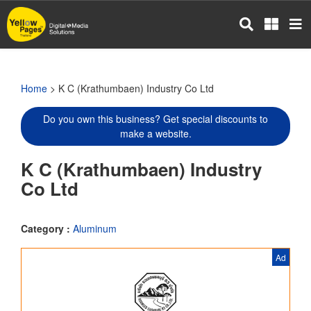
Skip
to
main
content
Home
> K C (Krathumbaen) Industry Co Ltd
Do you own this business? Get special discounts to
make a website.
K C (Krathumbaen) Industry
Co Ltd
Category :
Aluminum
Ad