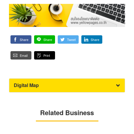
Share
Share
Tweet
Share
Email
Print
Digital Map
Related Business