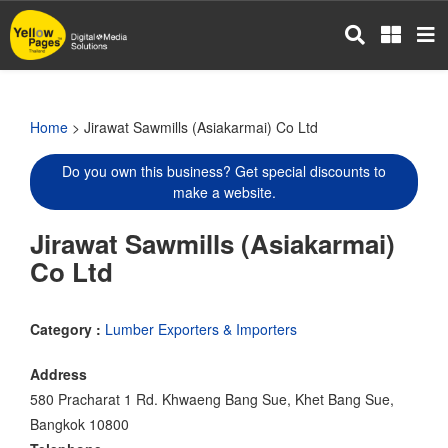
Skip
to
main
content
Home
> Jirawat Sawmills (Asiakarmai) Co Ltd
Do you own this business? Get special discounts to
make a website.
Jirawat Sawmills (Asiakarmai)
Co Ltd
Category :
Lumber Exporters & Importers
Address
580 Pracharat 1 Rd. Khwaeng Bang Sue, Khet Bang Sue,
Bangkok 10800