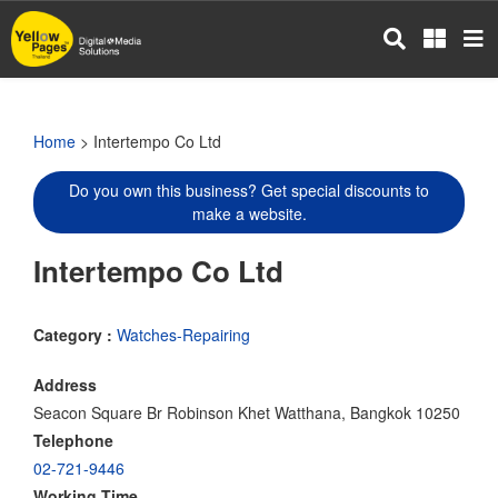
Skip
to
main
content
Home
> Intertempo Co Ltd
Do you own this business? Get special discounts to
make a website.
Intertempo Co Ltd
Category :
Watches-Repairing
Address
Seacon Square Br Robinson Khet Watthana, Bangkok 10250
Telephone
02-721-9446
Working Time