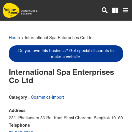
Skip
to
main
content
Home
> International Spa Enterprises Co Ltd
Do you own this business? Get special discounts to
make a website.
International Spa Enterprises
Co Ltd
Category :
Cosmetics-Import
Address
23/1 Phetkasem 36 Rd. Khet Phasi Charoen, Bangkok 10160
Telephone