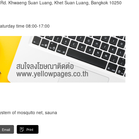
n Rd. Khwaeng Suan Luang, Khet Suan Luang, Bangkok 10250
aturday time 08:00-17:00
system of mosquito net, sauna
Email
Print