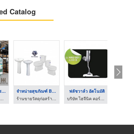
ed Catalog
องสุขภัณฑ์ โครา ...
จำหน่ายสุขภัณฑ์ Blue ...
ฟลัชวาล์ว อัตโนมัติ
ก๊อกน้ำ
ทวีก่อสร้าง
ร้านขายวัสดุก่อสร้าง ปราจีน เอนกรัตน์วัสดุ
บริษัท ไฮจีนิค คอร์ปอเรชั่น จำกัด