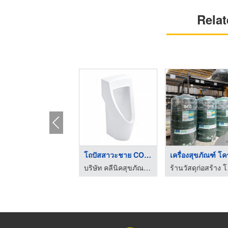
Relat
สุขภัณฑ์ห้องน้ำ
โถปัสสาวะชาย COTTO
เครื่
บริษัท เอ็มเอส ซอร์สซิ่ง จำกัด
บริษัท คลีนิคสุขภัณฑ์ จำกัด
ร้านวัสดุก่อสร้าง โคราช - รวม