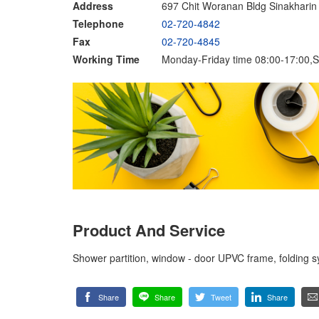
Address
697 Chit Woranan Bldg Sinakhari
Telephone
02-720-4842
Fax
02-720-4845
Working Time
Monday-Friday time 08:00-17:00,S
Product And Service
Shower partition, window - door UPVC frame, folding 
Share
Share
Tweet
Share