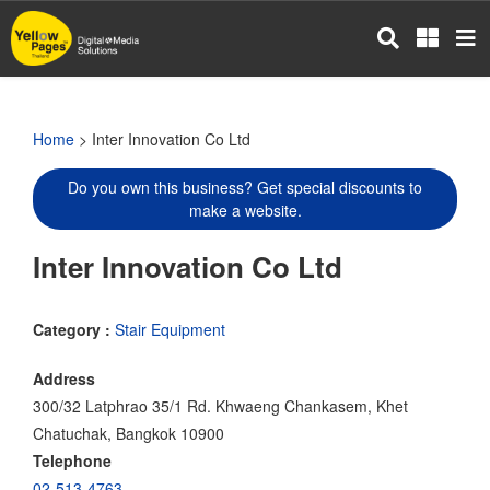
Skip
to
main
content
Home
> Inter Innovation Co Ltd
Do you own this business? Get special discounts to
make a website.
Inter Innovation Co Ltd
Category :
Stair Equipment
Address
300/32 Latphrao 35/1 Rd. Khwaeng Chankasem, Khet
Chatuchak, Bangkok 10900
Telephone
02-513-4763