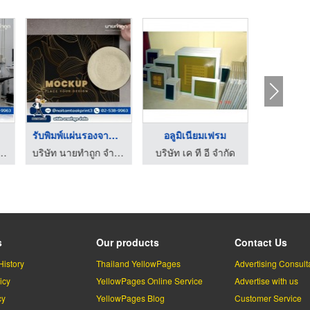
รับพิมพ์แผ่นรองจาน ใ ...
อลูมิเนียมเฟรม
สี
 นายทำถูก จำกัด
บริษัท นายทำถูก จำกัด
บริษัท เค ที อี จำกัด
สีสกรี
s
Our products
Contact Us
History
Thailand YellowPages
Advertising Consult
icy
YellowPages Online Service
Advertise with us
cy
YellowPages Blog
Customer Service