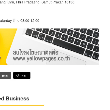
Bang Khru, Phra Pradaeng, Samut Prakan 10130
aturday time 08:00-12:00
Email
Print
ed Business