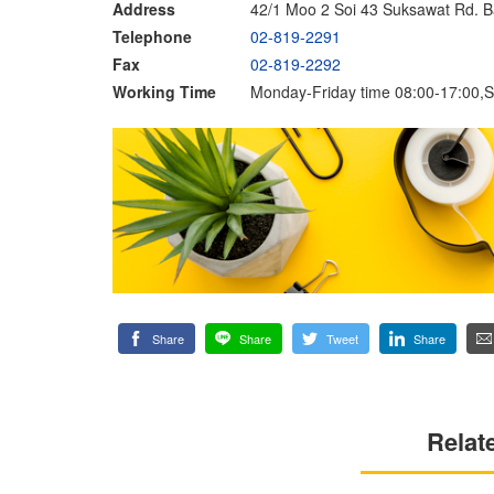
Address
42/1 Moo 2 Soi 43 Suksawat Rd. 
Telephone
02-819-2291
Fax
02-819-2292
Working Time
Monday-Friday time 08:00-17:00,S
Share
Share
Tweet
Share
Relat