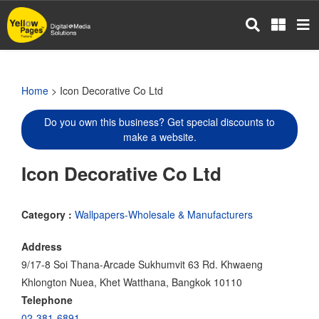
Skip
to
main
content
Home
> Icon Decorative Co Ltd
Do you own this business? Get special discounts to
make a website.
Icon Decorative Co Ltd
Category :
Wallpapers-Wholesale & Manufacturers
Address
9/17-8 Soi Thana-Arcade Sukhumvit 63 Rd. Khwaeng
Khlongton Nuea, Khet Watthana, Bangkok 10110
Telephone
02-381-6891