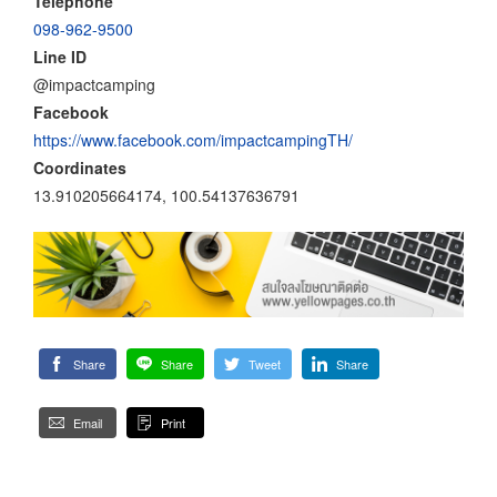
Telephone
098-962-9500
Line ID
@impactcamping
Facebook
https://www.facebook.com/impactcampingTH/
Coordinates
13.910205664174, 100.54137636791
Share
Share
Tweet
Share
Email
Print