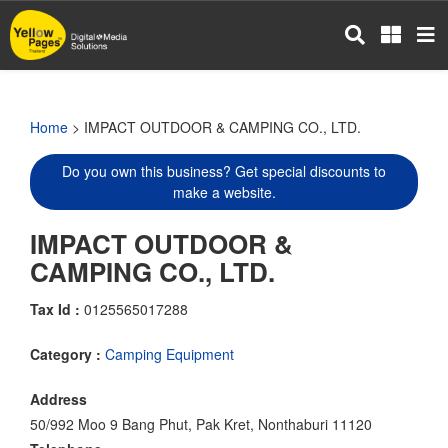
Skip
to
main
content
Home
> IMPACT OUTDOOR & CAMPING CO., LTD.
Do you own this business? Get special discounts to
make a website.
IMPACT OUTDOOR &
CAMPING CO., LTD.
Tax Id :
0125565017288
Category :
Camping Equipment
Address
50/992 Moo 9 Bang Phut, Pak Kret, Nonthaburi 11120