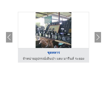
ชุดทหาร
 ระยอง
จำหน่ายอุปกรณ์เดินป่า แตง มารีนส์ ระยอง
จำ