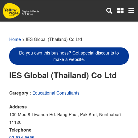
Skip
to
main
content
Home
> IES Global (Thailand) Co Ltd
Do you own this business? Get special discounts to
make a website.
IES Global (Thailand) Co Ltd
Category :
Educational Consultants
Address
100 Moo 8 Tiwanon Rd. Bang Phut, Pak Kret, Nonthaburi
11120
Telephone
02-584-5655