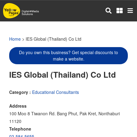
Skip
to
main
content
Home
> IES Global (Thailand) Co Ltd
Do you own this business? Get special discounts to
make a website.
IES Global (Thailand) Co Ltd
Category :
Educational Consultants
Address
100 Moo 8 Tiwanon Rd. Bang Phut, Pak Kret, Nonthaburi
11120
Telephone
02-584-5655