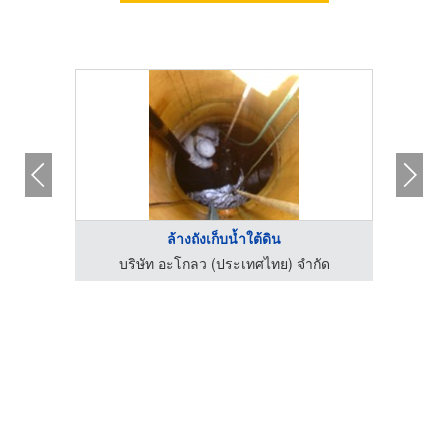
ล้างถังเก็บน้ำใต้ดิน
่
บริษัท อะโกลว (ประเทศไทย) จำกัด