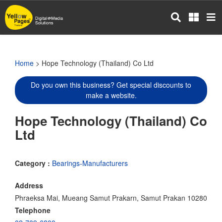
Skip
to
main
content
Home
> Hope Technology (Thailand) Co Ltd
Do you own this business? Get special discounts to
make a website.
Hope Technology (Thailand) Co
Ltd
Category :
Bearings-Manufacturers
Address
Phraeksa Mai, Mueang Samut Prakarn, Samut Prakan 10280
Telephone