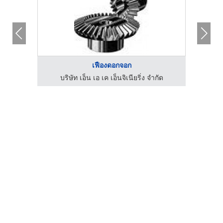
เฟืองดอกจอก
ตลับลูกปืน สมุทรปราการ - เอส ซี แบริ่ง แอนด์ แมชชินเนอรี่
บริษัท เอ็น เอ เค เอ็นจิเนียริ่ง จำกัด
บ