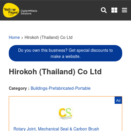
Skip
to
main
content
Home
> Hirokoh (Thailand) Co Ltd
Do you own this business? Get special discounts to
make a website.
Hirokoh (Thailand) Co Ltd
Category :
Buildings-Prefabricated-Portable
Ad
Rotary Joint, Mechanical Seal & Carbon Brush