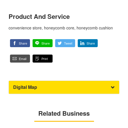
Product And Service
convenience store, honeycomb core, honeycomb cushion
Share
Share
Tweet
Share
Email
Print
Digital Map
Related Business