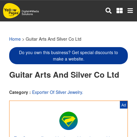
Skip
to
main
content
Home
> Guitar Arts And Silver Co Ltd
Do you own this business? Get special discounts to
make a website.
Guitar Arts And Silver Co Ltd
Category :
Exporter Of Silver Jewelry.
Ad