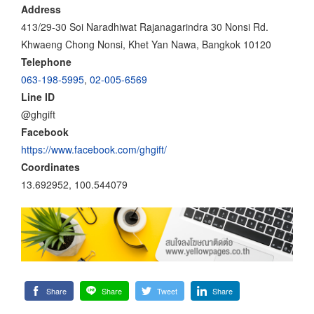
Address
413/29-30 Soi Naradhiwat Rajanagarindra 30 Nonsi Rd.
Khwaeng Chong Nonsi, Khet Yan Nawa, Bangkok 10120
Telephone
063-198-5995
,
02-005-6569
Line ID
@ghgift
Facebook
https://www.facebook.com/ghgift/
Coordinates
13.692952, 100.544079
Share
Share
Tweet
Share