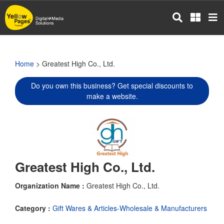
Skip
to
main
content
Home
> Greatest High Co., Ltd.
Do you own this business? Get special discounts to
make a website.
Greatest High Co., Ltd.
Organization Name :
Greatest High Co., Ltd.
Category :
Gift Wares & Articles-Wholesale & Manufacturers