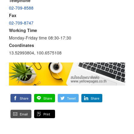
Telephone
02-709-8588
Fax
02-709-8747
Working Time
Monday-Friday time 08:30-17:30
Coordinates
13.52993804, 100.6575108
Share
Share
Tweet
Share
Email
Print