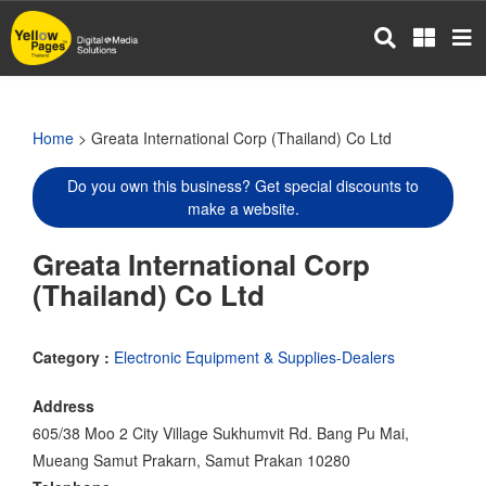
Skip
to
main
content
Home
> Greata International Corp (Thailand) Co Ltd
Do you own this business? Get special discounts to
make a website.
Greata International Corp
(Thailand) Co Ltd
Category :
Electronic Equipment & Supplies-Dealers
Address
605/38 Moo 2 City Village Sukhumvit Rd. Bang Pu Mai,
Mueang Samut Prakarn, Samut Prakan 10280