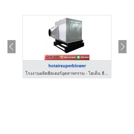
hotairsuperblower
โรงงานผลิตฮีตเตอร์อุตสาหกรรม - ไฮเด็น ฮีตเทค
โรงงานผลิตฮีตเตอร์อุตสาหกรรม - ไฮเด็น ฮีตเทค