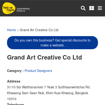
Skip
to
main
content
Home
> Grand Art Creative Co Ltd
Do you own this business? Get special discounts to
make a website.
Grand Art Creative Co Ltd
Category :
Product Designers
Address
31/10 Soi Watthananivet 7 Yeak 3 Sutthisanwinitchai Rd.
Khwaeng Sam Saen Nok, Khet Huai Khwang, Bangkok
10310
Telephone