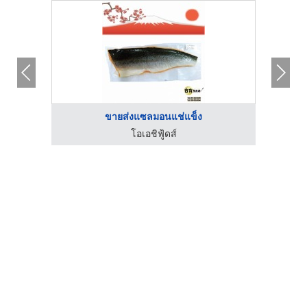
ขายส่งแซลมอนแช่แข็ง
โอเอชิฟู้ดส์