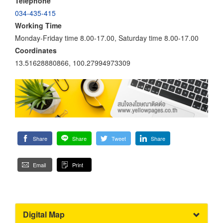
Telephone
034-435-415
Working Time
Monday-Friday time 8.00-17.00, Saturday time 8.00-17.00
Coordinates
13.51628880866, 100.27994973309
Share
Share
Tweet
Share
Email
Print
Digital Map