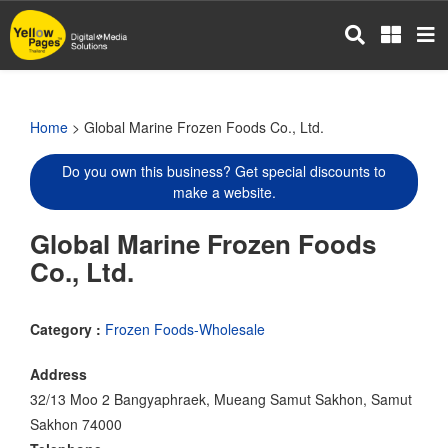
Skip
to
main
content
Home
> Global Marine Frozen Foods Co., Ltd.
Do you own this business? Get special discounts to
make a website.
Global Marine Frozen Foods
Co., Ltd.
Category :
Frozen Foods-Wholesale
Address
32/13 Moo 2 Bangyaphraek, Mueang Samut Sakhon, Samut
Sakhon 74000