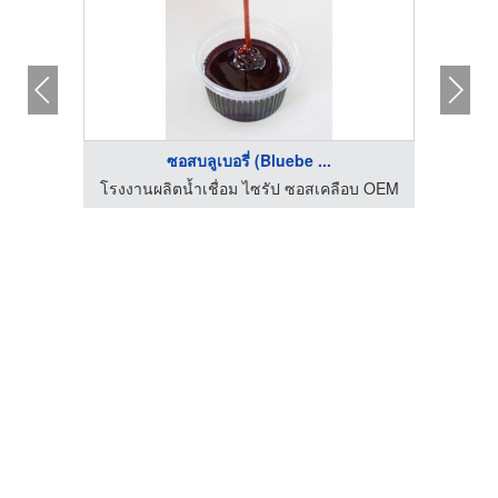
ซอสบลูเบอรี่ (Bluebe ...
อบ OEM
โรงงานผลิตน้ำเชื่อม ไซรัป ซอสเคลือบ OEM
โรงงา