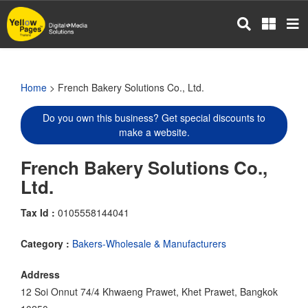
Skip
to
main
content
Home
> French Bakery Solutions Co., Ltd.
Do you own this business? Get special discounts to
make a website.
French Bakery Solutions Co.,
Ltd.
Tax Id :
0105558144041
Category :
Bakers-Wholesale & Manufacturers
Address
12 Soi Onnut 74/4 Khwaeng Prawet, Khet Prawet, Bangkok