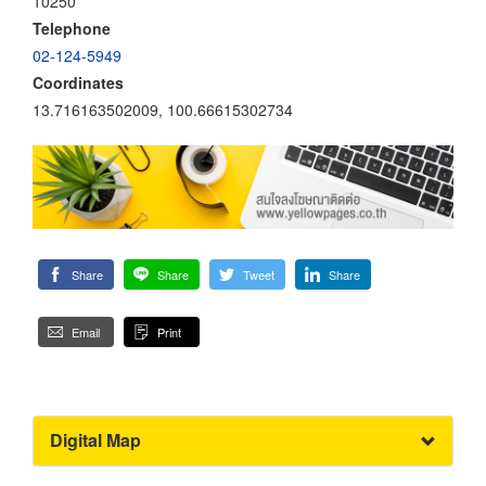
10250
Telephone
02-124-5949
Coordinates
13.716163502009, 100.66615302734
Share
Share
Tweet
Share
Email
Print
Digital Map