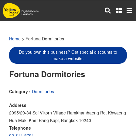
Skip
to
main
content
Home
> Fortuna Dormitories
Do you own this business? Get special discounts to
make a website.
Fortuna Dormitories
Category :
Dormitories
Address
2095/29-34 Soi Vikorn Village Ramkhamhaeng Rd. Khwaeng
Hua Mak, Khet Bang Kapi, Bangkok 10240
Telephone
02-314-5791