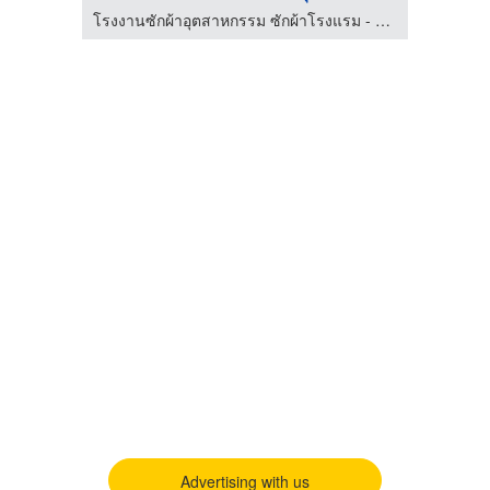
ร้านวัสดุก่อสร้าง ธัญบุรี ปทุมธานี - Center Home
โรงงานซักผ้าอุตสาหกรรม ซักผ้าโรงแรม - บางกอก ลอนดรี้
Advertising with us