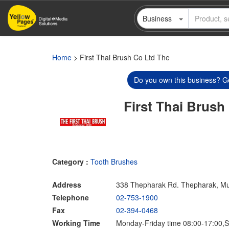
Skip
Business
to
main
content
Home
> First Thai Brush Co Ltd The
Do you own this business? Ge
First Thai Brush
Category :
Tooth Brushes
Address
338 Thepharak Rd. Thepharak, M
Telephone
02-753-1900
Fax
02-394-0468
Working Time
Monday-Friday time 08:00-17:00,S