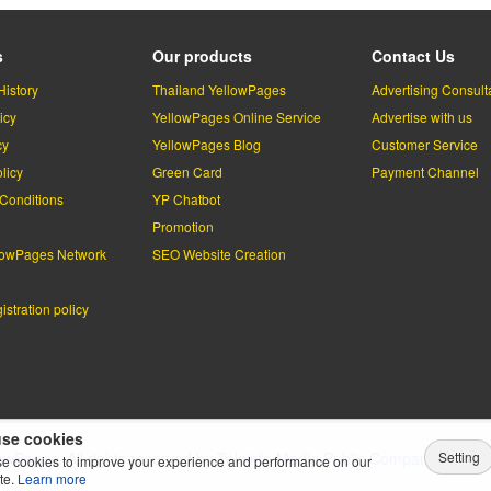
s
Our products
Contact Us
History
Thailand YellowPages
Advertising Consult
icy
YellowPages Online Service
Advertise with us
cy
YellowPages Blog
Customer Service
licy
Green Card
Payment Channel
Conditions
YP Chatbot
l
Promotion
lowPages Network
SEO Website Creation
stration policy
se cookies
Setting
lowPages.
All rights reserved by
Teleinfo Media Public Company Limited
e cookies to improve your experience and performance on our
te.
Learn more