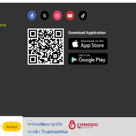
ants
Download Application
Accept
.