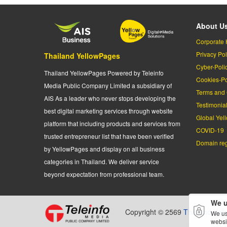
About U
Corporate 
Privacy Pol
Thailand YellowPages
Cyber-Poli
Thailand YellowPages Powered by Teleinfo
Cookies-Po
Media Public Company Limited a subsidiary of
Terms and 
AIS As a leader who never stops developing the
Testimonia
best digital marketing services through website
Global Yel
platform that including products and services from
COVID-19
trusted entrepreneur list that have been verified
Domain regi
by YellowPages and display on all business
categories in Thailand. We deliver service
beyond expectation from professional team.
We u
Copyright © 2569
Thailand Yel
We us
websi