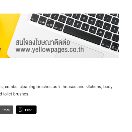
s, combs, cleaning brushes us in houses and kitchens, body
 toilet brushes.
Email
Print