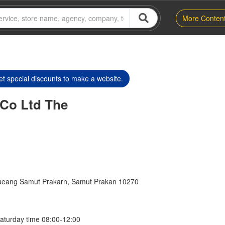
More Conten
t special discounts to make a website.
 Co Ltd The
ueang Samut Prakarn, Samut Prakan 10270
aturday time 08:00-12:00