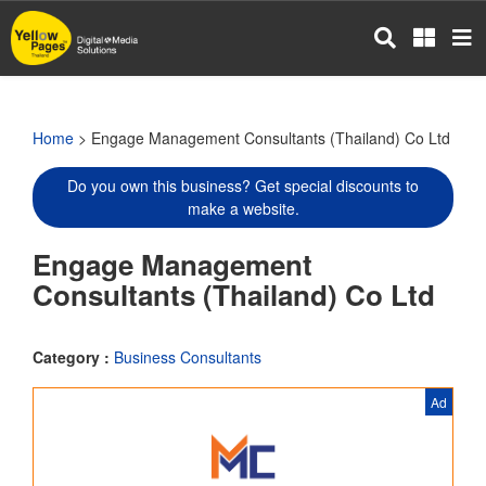
Skip
to
main
content
Home
> Engage Management Consultants (Thailand) Co Ltd
Do you own this business? Get special discounts to
make a website.
Engage Management
Consultants (Thailand) Co Ltd
Category :
Business Consultants
Ad