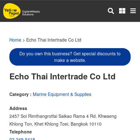
Skip
to
main
content
Home
> Echo Thai Intertrade Co Ltd
Do you own this business? Get special discounts to
make a website.
Echo Thai Intertrade Co Ltd
Category :
Marine Equipment & Supplies
Address
2457 Soi Rimthangrotfai Saikao Rama 4 Rd. Khwaeng
Khlong Ton, Khet Khlong Toei, Bangkok 10110
Telephone
02-249-5418