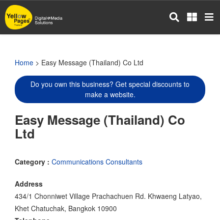
Skip
to
main
content
Home
> Easy Message (Thailand) Co Ltd
Do you own this business? Get special discounts to
make a website.
Easy Message (Thailand) Co
Ltd
Category :
Communications Consultants
Address
434/1 Chonniwet Village Prachachuen Rd. Khwaeng Latyao,
Khet Chatuchak, Bangkok 10900