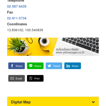
Telephone
02-587-6435
Fax
02-911-0734
Coordinates
13.836102, 100.540839
Share
Share
Tweet
Share
Email
Print
Digital Map