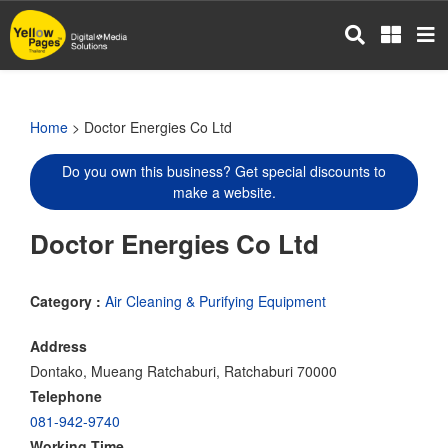
Skip
to
main
content
Home
> Doctor Energies Co Ltd
Do you own this business? Get special discounts to
make a website.
Doctor Energies Co Ltd
Category :
Air Cleaning & Purifying Equipment
Address
Dontako, Mueang Ratchaburi, Ratchaburi 70000
Telephone
081-942-9740
Working Time