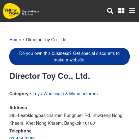
Skip
to
main
content
Home
> Director Toy Co., Ltd.
Do you own this business? Get special discounts to
make a website.
Director Toy Co., Ltd.
Category :
Toys-Wholesale & Manufacturers
Address
285 Leabklongpasicharoen Fungnuer Rd. Khwaeng Nong
Khaem, Khet Nong Khaem, Bangkok 10160
Telephone
02-444-2465