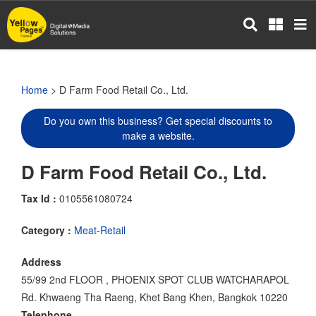
Skip
to
main
content
Home
> D Farm Food Retail Co., Ltd.
Do you own this business? Get special discounts to
make a website.
D Farm Food Retail Co., Ltd.
Tax Id :
0105561080724
Category :
Meat-Retail
Address
55/99 2nd FLOOR , PHOENIX SPOT CLUB WATCHARAPOL
Rd. Khwaeng Tha Raeng, Khet Bang Khen, Bangkok 10220
Telephone