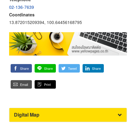
02-136-7639
Coordinates
13.872015209394, 100.64456168795
Share
Share
Tweet
Share
Email
Print
Digital Map