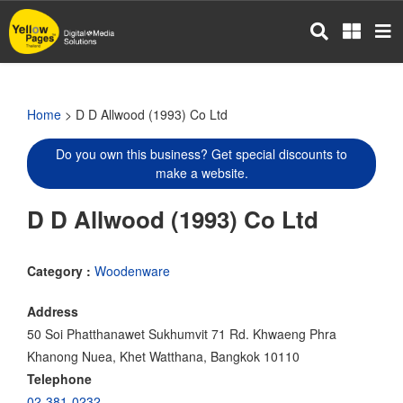
Skip
to
main
content
Home
> D D Allwood (1993) Co Ltd
Do you own this business? Get special discounts to
make a website.
D D Allwood (1993) Co Ltd
Category :
Woodenware
Address
50 Soi Phatthanawet Sukhumvit 71 Rd. Khwaeng Phra
Khanong Nuea, Khet Watthana, Bangkok 10110
Telephone
02-381-0232