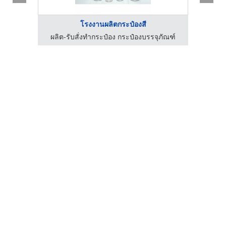
โรงงานผลิตกระป๋องสี
ภัณฑ์
ผลิต-รับสั่งทำกระป๋อง กระป๋องบรรจุภัณฑ์