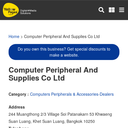
Skip
to
main
content
Home
> Computer Peripheral And Supplies Co Ltd
Do you own this business? Get special discounts to
make a website.
Computer Peripheral And
Supplies Co Ltd
Category :
Computers Peripherals & Accessories-Dealers
Address
244 Muangthong 2/3 Village Soi Patanakarn 53 Khwaeng
Suan Luang, Khet Suan Luang, Bangkok 10250