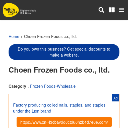
Skip
to
main
content
Home
> Choen Frozen Foods co., ltd.
Do you own this business? Get special discounts to
make a website.
Choen Frozen Foods co., ltd.
Category :
Frozen Foods-Wholesale
Ad
Factory producing coiled nails, staples, and staples
under the Lion brand
https://www.xn--l3cbavdd0ctdu0hzb4d7e0e.com/