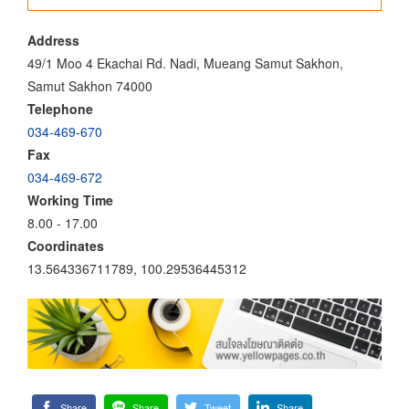
Address
49/1 Moo 4 Ekachai Rd. Nadi, Mueang Samut Sakhon,
Samut Sakhon 74000
Telephone
034-469-670
Fax
034-469-672
Working Time
8.00 - 17.00
Coordinates
13.564336711789, 100.29536445312
Share
Share
Tweet
Share