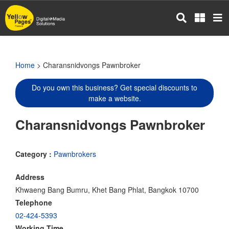
Skip
to
main
content
Home
> Charansnidvongs Pawnbroker
Do you own this business? Get special discounts to
make a website.
Charansnidvongs Pawnbroker
Category :
Pawnbrokers
Address
Khwaeng Bang Bumru, Khet Bang Phlat, Bangkok 10700
Telephone
02-424-5393
Working Time