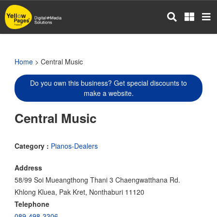
Skip
to
main
content
Home
> Central Music
Do you own this business? Get special discounts to
make a website.
Central Music
Category :
Pianos-Dealers
Address
58/99 Soi Mueangthong Thani 3 Chaengwatthana Rd.
Khlong Kluea, Pak Kret, Nonthaburi 11120
Telephone
089-498-3306