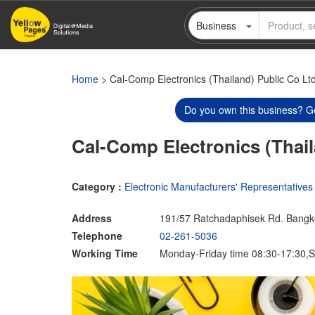
Skip
Business
to
main
content
Home
> Cal-Comp Electronics (Thailand) Public Co Lt
Do you own this business? Ge
Cal-Comp Electronics (Thail
Category :
Electronic Manufacturers' Representatives
Address
191/57 Ratchadaphisek Rd. Bangk
Telephone
02-261-5036
Working Time
Monday-Friday time 08:30-17:30,S