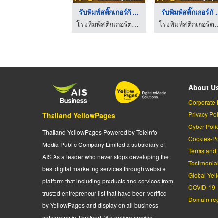
รับพิมพ์สติ๊กเกอร์กั ...
รับพิมพ์สติ๊กเกอร์กั .
โรงพิมพ์สติกเกอร์ตามสั่ง - ซีซันกรุ๊ป
โรงพิมพ์สติกเกอร์ตามส
About U
Corporate 
Privacy Pol
Thailand YellowPages
Cyber-Poli
Thailand YellowPages Powered by Teleinfo
Cookies-Po
Media Public Company Limited a subsidiary of
Terms and 
AIS As a leader who never stops developing the
Testimonia
best digital marketing services through website
Global Yel
platform that including products and services from
COVID-19
trusted entrepreneur list that have been verified
Domain regi
by YellowPages and display on all business
categories in Thailand. We deliver service