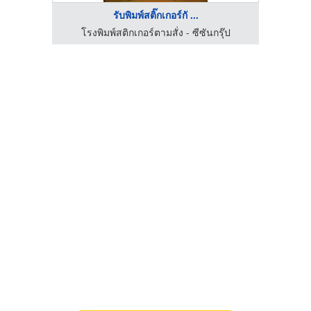
รับพิมพ์สติ๊กเกอร์กั ...
โรงพิมพ์สติกเกอร์ตามสั่ง - ซีซันกรุ๊ป
โร