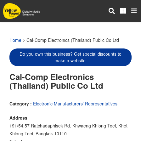
Skip
to
main
content
Home
> Cal-Comp Electronics (Thailand) Public Co Ltd
Do you own this business? Get special discounts to
make a website.
Cal-Comp Electronics
(Thailand) Public Co Ltd
Category :
Electronic Manufacturers' Representatives
Address
191/54,57 Ratchadaphisek Rd. Khwaeng Khlong Toei, Khet
Khlong Toei, Bangkok 10110