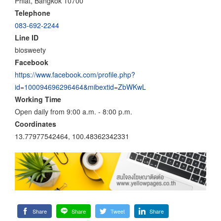
Phlat, Bangkok 10700
Telephone
083-692-2244
Line ID
biosweety
Facebook
https://www.facebook.com/profile.php?
id=100094696296464&mibextid=ZbWKwL
Working Time
Open daily from 9:00 a.m. - 8:00 p.m.
Coordinates
13.77977542464, 100.48362342331
Share
Share
Tweet
Share