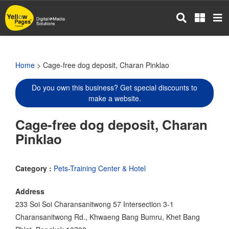
Skip
to
main
content
Home
> Cage-free dog deposit, Charan Pinklao
Do you own this business? Get special discounts to
make a website.
Cage-free dog deposit, Charan
Pinklao
Category :
Pets-Training Center & Hotel
Address
233 Soi Soi Charansanitwong 57 Intersection 3-1
Charansanitwong Rd., Khwaeng Bang Bumru, Khet Bang