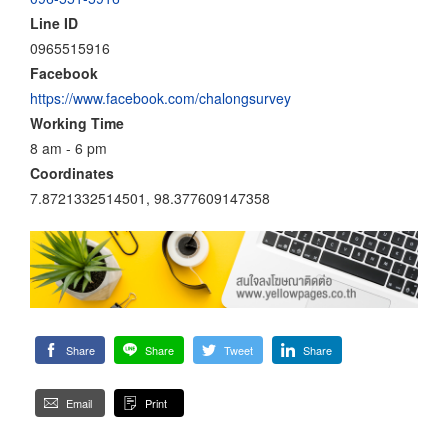
Line ID
0965515916
Facebook
https://www.facebook.com/chalongsurvey
Working Time
8 am - 6 pm
Coordinates
7.8721332514501, 98.377609147358
Share
Share
Tweet
Share
Email
Print