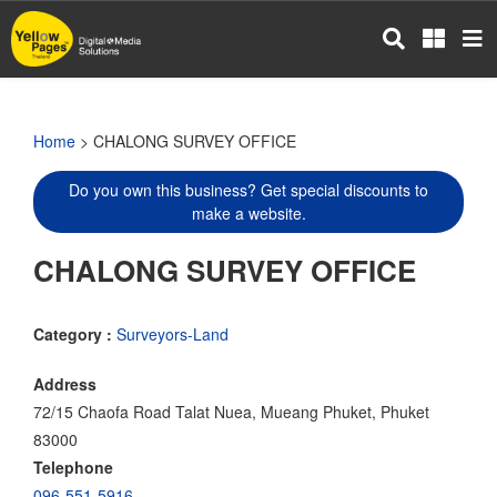
Skip
to
main
content
Home
> CHALONG SURVEY OFFICE
Do you own this business? Get special discounts to
make a website.
CHALONG SURVEY OFFICE
Category :
Surveyors-Land
Address
72/15 Chaofa Road Talat Nuea, Mueang Phuket, Phuket
83000
Telephone
096-551-5916