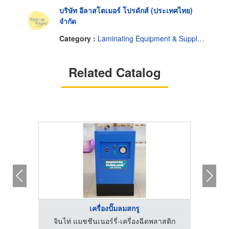
บริษัท อีลาสโตเมอร์ โปรดักส์ (ประเทศไทย)
จำกัด
Category :
Laminating Equipment & Supplies
Related Catalog
เครื่องปั๊มลมสกรู
บริษัท พีดับบลิวเค เอ็นจิเนียริ่ง เทอร์โมฟอร์มเมอร์ จำกัด
จินไท่ แมชชีนเนอร์รี่-เครื่องฉีดพลาสติก
โ