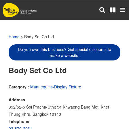
Skip
to
main
content
Home
> Body Set Co Ltd
Do you own this business? Get special discounts to
make a website.
Body Set Co Ltd
Category :
Mannequins-Display Fixture
Address
392/52-5 Soi Pracha-Uthit 54 Khwaeng Bang Mot, Khet
Thung Khru, Bangkok 10140
Telephone
02-870-2931