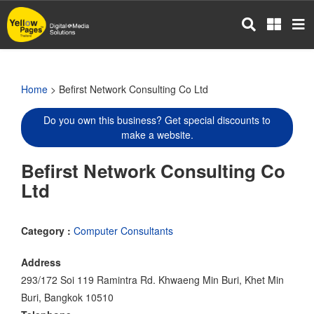
Skip
to
main
content
Home
> Befirst Network Consulting Co Ltd
Do you own this business? Get special discounts to
make a website.
Befirst Network Consulting Co
Ltd
Category :
Computer Consultants
Address
293/172 Soi 119 Ramintra Rd. Khwaeng Min Buri, Khet Min
Buri, Bangkok 10510