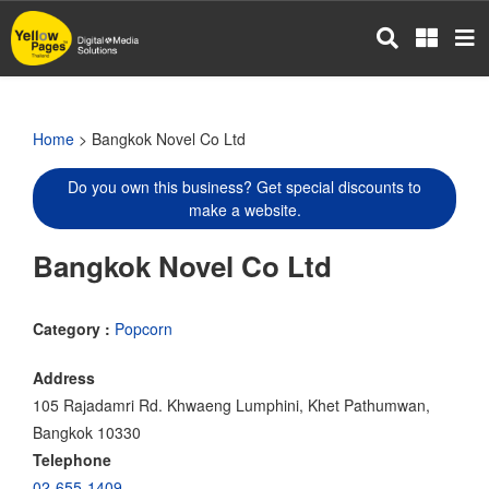
Skip
to
main
content
Home
> Bangkok Novel Co Ltd
Do you own this business? Get special discounts to
make a website.
Bangkok Novel Co Ltd
Category :
Popcorn
Address
105 Rajadamri Rd. Khwaeng Lumphini, Khet Pathumwan,
Bangkok 10330
Telephone
02-655-1409