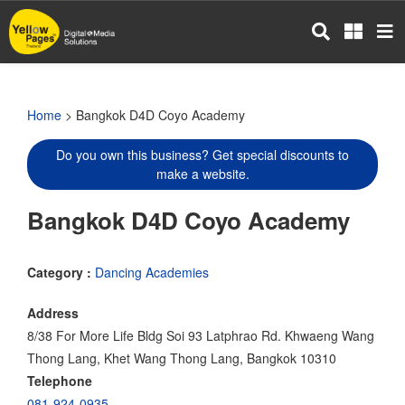
Skip
to
main
content
Home
> Bangkok D4D Coyo Academy
Do you own this business? Get special discounts to
make a website.
Bangkok D4D Coyo Academy
Category :
Dancing Academies
Address
8/38 For More Life Bldg Soi 93 Latphrao Rd. Khwaeng Wang
Thong Lang, Khet Wang Thong Lang, Bangkok 10310
Telephone
081-924-0935