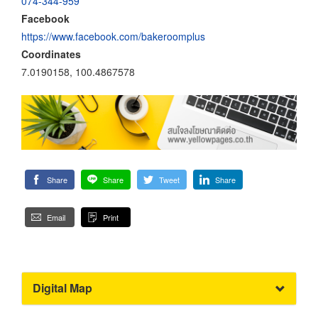
074-344-959
Facebook
https://www.facebook.com/bakeroomplus
Coordinates
7.0190158, 100.4867578
Share
Share
Tweet
Share
Email
Print
Digital Map