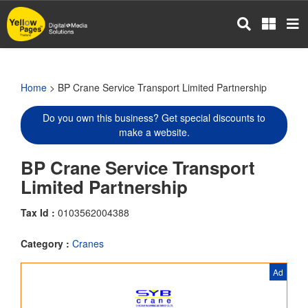
Skip
to
main
content
Home
> BP Crane Service Transport Limited Partnership
Do you own this business? Get special discounts to
make a website.
BP Crane Service Transport
Limited Partnership
Tax Id :
0103562004388
Category :
Cranes
Ad